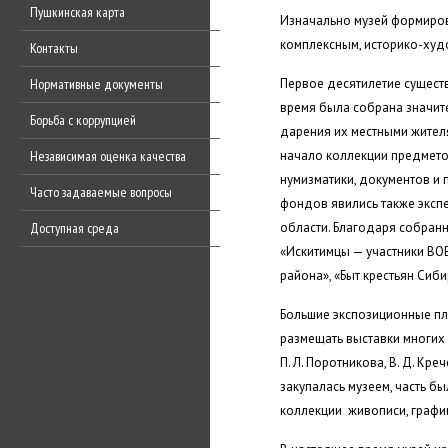
Пушкинская карта
Изначально музей формиров
комплексным, историко-худ
Контакты
Первое десятилетие сущест
Нормативные документы
время была собрана значит
Борьба с коррупцией
дарения их местными жител
начало коллекции предметов 
Независимая оценка качества
нумизматики, документов и 
Часто задаваемые вопросы
фондов явились также эксп
области. Благодаря собранн
Доступная среда
«Искитимцы — участники ВОВ
района», «Быт крестьян Сиби
Большие экспозиционные пл
размещать выставки многих н
П. Л. Поротникова, В. Д. Кре
закупалась музеем, часть б
коллекции живописи, график