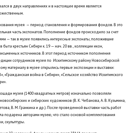
ался в двух направлениях и в настоящее время является
ожественным.
вования музея — период становления и формирования фондов. В это
ельная часть экспонатов. Пополнение фондов происходило за счет
ями — так в музее появились интересные экспонаты, положившие
быта крестьян Сибири к. 19 — нач. 20 вв., коллекции икон,
письменных источников. В этот период источником пополнения
едиции сотрудников музея по Искитимскому району Новосибирской
ому материалу в музее открылись первые экспозиции и выставки:
», «Гражданская война в Сибири», «Сельское хозяйство Искитимского
ри».
ощади музея (1400 квадратных метров) изначально позволяли
овосибирских и сибирских художников (В. К. Чебанова, А. В. Кузьмина,
четова, В. М. Гранкина и др.). После проведенной выставки часть работ
ыла подарена авторами музею, что стало основой комплектования
и, скульптуры.