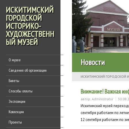
ИСКИТИМСКИЙ
ГОРОДСКОЙ
ИСТОРИКО-
ХУДОЖЕСТВЕНН
ЫЙ МУЗЕЙ
Новости
О музее
Сведения об организации
ИСКИТИМСКИЙ ГОРОДСКОЙ 
Билеты
Внимание! Важная ин
Способы оплаты
автор:
Administrator
30.08.
Экспозиции
Искитимский музей переходи
Коллекции
сентября работаем по летнему
12 сентября работаем по з
Проекты