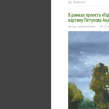
Новости
В рамках проекта «Г
картину Петухова Анд
автор:
Administrator
28.07.