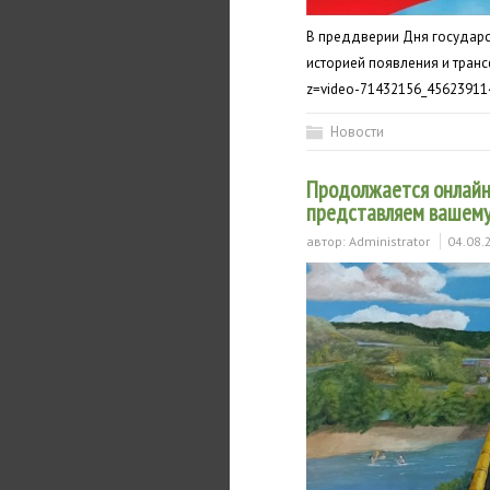
В преддверии Дня государс
историей появления и транс
z=video-71432156_45623911
Новости
Продолжается онлайн-
представляем вашему
автор:
Administrator
04.08.