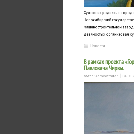
Художник родился в городе 
Новосибирский государствен
машиностроительном заводе
девяностых организовал х
Новости
В рамках проекта «Го
Павловича Чирвы.
автор:
Administrator
04.08.