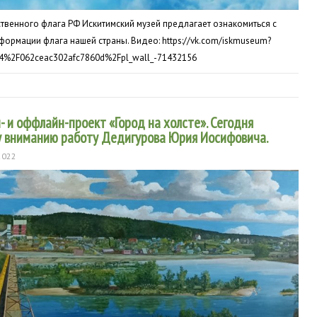
твенного флага РФ Искитимский музей предлагает ознакомиться с
формации флага нашей страны. Видео: https://vk.com/iskmuseum?
4%2F062ceac302afc7860d%2Fpl_wall_-71432156
 и оффлайн-проект «Город на холсте». Сегодня
 вниманию работу Дедигурова Юрия Иосифовича.
2022